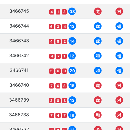
3466745
08
龙
对
4
1
3
3466744
13
虎
错
6
3
4
3466743
14
虎
错
4
8
2
3466742
12
和
错
4
7
1
3466741
20
和
错
5
6
9
3466740
15
虎
对
7
0
8
3466739
13
虎
对
2
8
3
3466738
18
和
对
7
4
7
3466737
14
龙
对