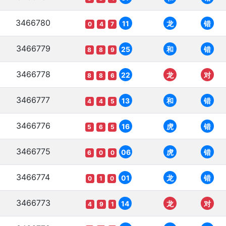
3466780
11
龙
错
0
4
7
3466779
25
和
错
8
8
9
3466778
22
龙
对
8
8
6
3466777
13
和
错
4
4
5
3466776
16
虎
错
5
6
5
3466775
06
虎
错
6
0
0
3466774
01
龙
错
0
1
0
3466773
14
龙
对
4
9
1