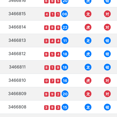
3466816
20
虎
错
6
9
5
3466815
06
龙
对
4
1
1
3466814
22
虎
对
4
9
9
3466813
11
龙
错
3
4
4
3466812
18
虎
错
9
5
4
3466811
18
龙
错
8
1
9
3466810
16
虎
对
0
7
9
3466809
20
龙
对
9
9
2
3466808
15
龙
错
3
9
3