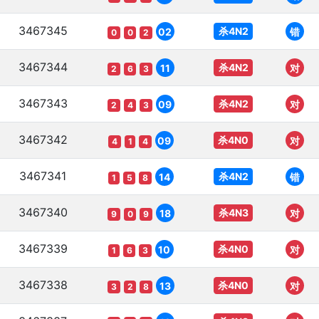
3467345
杀4N2
02
错
0
0
2
3467344
杀4N2
11
对
2
6
3
3467343
杀4N2
09
对
2
4
3
3467342
杀4N0
09
对
4
1
4
3467341
杀4N2
14
错
1
5
8
3467340
杀4N3
18
对
9
0
9
3467339
杀4N0
10
对
1
6
3
3467338
杀4N0
13
对
3
2
8