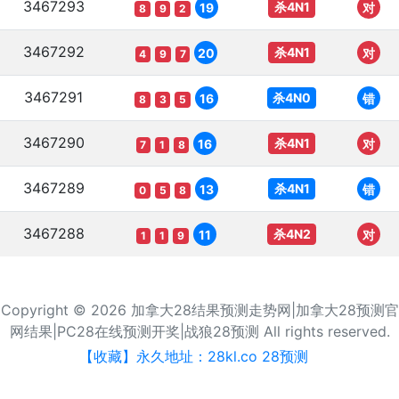
3467293
杀4N1
19
对
8
9
2
3467292
杀4N1
20
对
4
9
7
3467291
杀4N0
16
错
8
3
5
3467290
杀4N1
16
对
7
1
8
3467289
杀4N1
13
错
0
5
8
3467288
杀4N2
11
对
1
1
9
Copyright © 2026 加拿大28结果预测走势网|加拿大28预测官
网结果|PC28在线预测开奖|战狼28预测 All rights reserved.
【收藏】永久地址：28kl.co 28预测